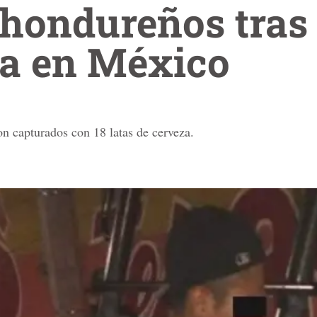
hondureños tras 
da en México
n capturados con 18 latas de cerveza.