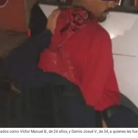
ados como Víctor Manuel B., de 24 años, y Damis Josué V., de 34, a quienes les fu