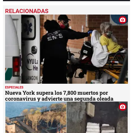
0
seconds
of
22
minutes,
30
seconds
ESPECIALES
Nueva York supera los 7,800 muertos por
coronavirus y advierte una segunda oleada