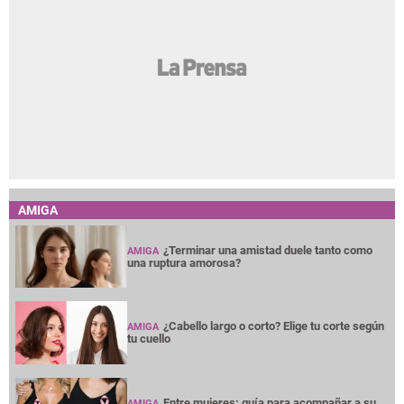
¿Terminar una amistad duele tanto como
AMIGA
una ruptura amorosa?
¿Cabello largo o corto? Elige tu corte según
AMIGA
tu cuello
Entre mujeres: guía para acompañar a su
AMIGA
amiga o familiar con cáncer de mama
Las perras que tienen cachorros pueden
AMIGA
tener una vejez más saludable
La nueva feminidad: entre la independencia
AMIGA
y el deseo de una vida más tranquila