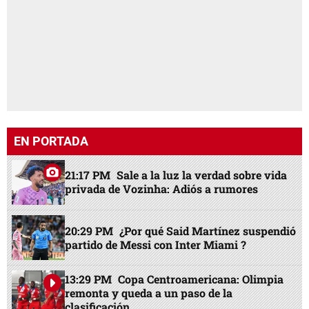
21:17 PM
Sale a la luz la verdad sobre vida
privada de Vozinha: Adiós a rumores
20:29 PM
¿Por qué Said Martínez suspendió
partido de Messi con Inter Miami ?
13:29 PM
Copa Centroamericana: Olimpia
remonta y queda a un paso de la
clasificación
18:46 PM
Capturan a venezolano por
muerte de expolicía en asalto a negocio en
Danlí
19:00 PM
18 meses sin fallo: Corte mantiene
en el limbo caso de líderes garífunas