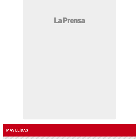
MÁS LEÍDAS
JOH le responde a Dagoberto Aspra ante
supuestas amenazas en audiencia
Acusan de cómplice a novia trans de César
Gastélum por su curiosa reacción en vivo
El dólar vuelve a subir en Honduras: así quedó el
tipo de cambio este 6 de agosto