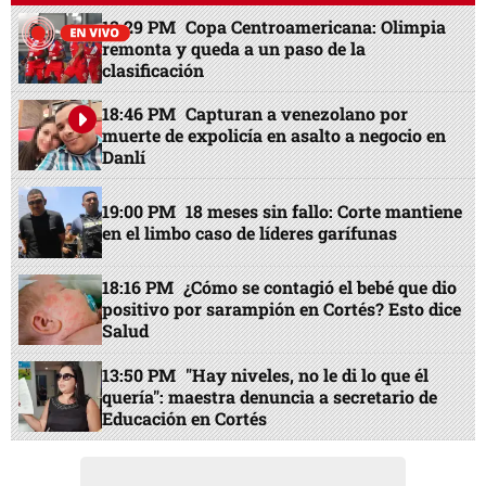
13:29 PM
Copa Centroamericana: Olimpia
remonta y queda a un paso de la
clasificación
18:46 PM
Capturan a venezolano por
muerte de expolicía en asalto a negocio en
Danlí
19:00 PM
18 meses sin fallo: Corte mantiene
en el limbo caso de líderes garífunas
18:16 PM
¿Cómo se contagió el bebé que dio
positivo por sarampión en Cortés? Esto dice
Salud
13:50 PM
"Hay niveles, no le di lo que él
quería": maestra denuncia a secretario de
Educación en Cortés