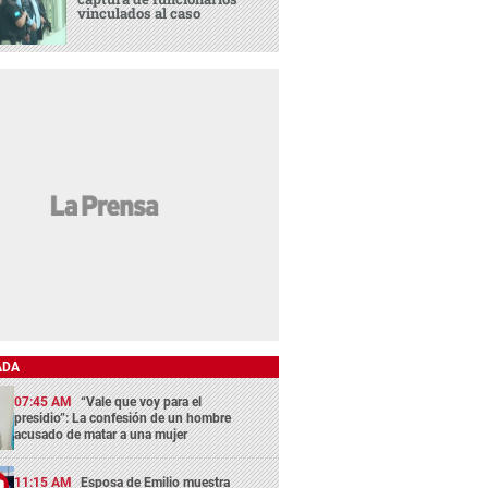
vinculados al caso
ADA
07:45 AM
“Vale que voy para el
presidio”: La confesión de un hombre
acusado de matar a una mujer
11:15 AM
Esposa de Emilio muestra