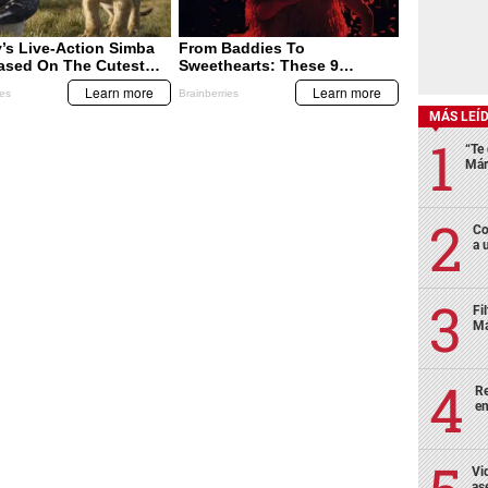
MÁS LEÍ
“Te 
Már
Co
a 
Fi
Má
Re
en
Vi
as