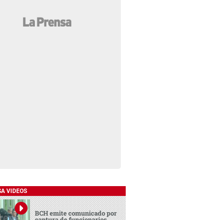
SA VIDEOS
BCH emite comunicado por
captura de funcionarios