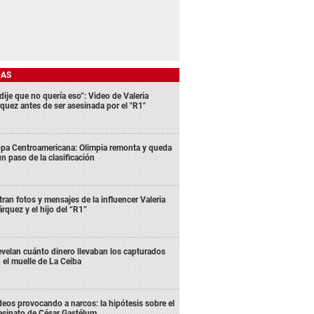
DAS
dije que no quería eso”: Video de Valeria
quez antes de ser asesinada por el "R1"
pa Centroamericana: Olimpia remonta y queda
un paso de la clasificación
ltran fotos y mensajes de la influencer Valeria
rquez y el hijo del “R1”
velan cuánto dinero llevaban los capturados
 el muelle de La Ceiba
deos provocando a narcos: la hipótesis sobre el
esinato de César Gastélum