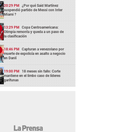
20:29 PM
¿Por qué Said Martínez
suspendió partido de Messi con Inter
Miami ?
13:29 PM
Copa Centroamericana:
Olimpia remonta y queda a un paso de
la clasificación
18:46 PM
Capturan a venezolano por
muerte de expolicía en asalto a negocio
en Danlí
19:00 PM
18 meses sin fallo: Corte
mantiene en el limbo caso de líderes
garífunas