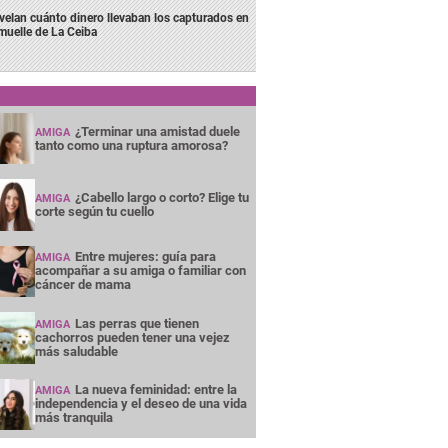
velan cuánto dinero llevaban los capturados en
 muelle de La Ceiba
¿Terminar una amistad duele
AMIGA
tanto como una ruptura amorosa?
¿Cabello largo o corto? Elige tu
AMIGA
corte según tu cuello
Entre mujeres: guía para
AMIGA
acompañar a su amiga o familiar con
cáncer de mama
Las perras que tienen
AMIGA
cachorros pueden tener una vejez
más saludable
La nueva feminidad: entre la
AMIGA
independencia y el deseo de una vida
más tranquila