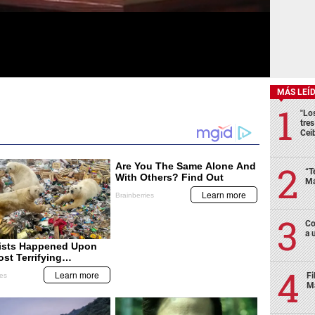
MÁS LEÍ
"Lo
tre
Cei
“T
Má
Co
a 
Fi
Má