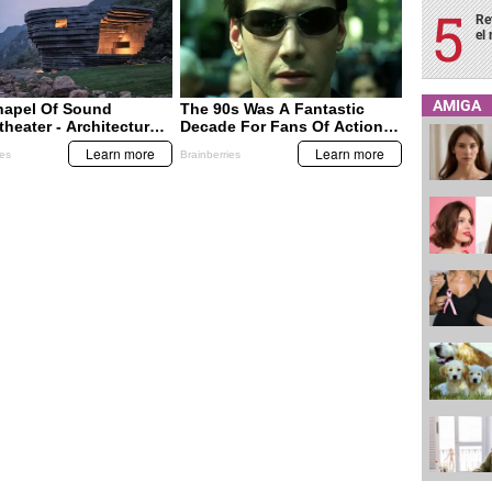
Re
el
AMIGA