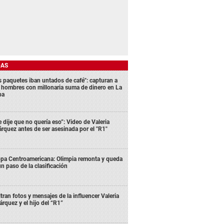
DAS
s paquetes iban untados de café": capturan a
s hombres con millonaria suma de dinero en La
ba
e dije que no quería eso”: Video de Valeria
rquez antes de ser asesinada por el "R1"
pa Centroamericana: Olimpia remonta y queda
un paso de la clasificación
ltran fotos y mensajes de la influencer Valeria
rquez y el hijo del “R1”