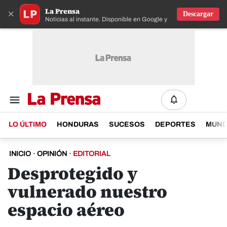
La Prensa
×
Descargar
Noticias al instante. Disponible en Google y IOS
LO ÚLTIMO
HONDURAS
SUCESOS
DEPORTES
MUN
INICIO
·
OPINIÓN
·
EDITORIAL
Desprotegido y
vulnerado nuestro
espacio aéreo