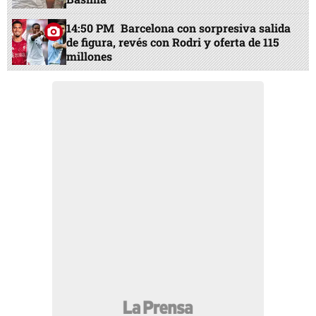
14:50 PM
Barcelona con sorpresiva salida
de figura, revés con Rodri y oferta de 115
millones