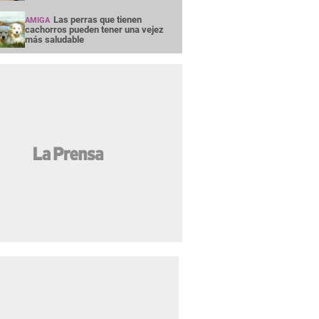
Las perras que tienen
AMIGA
cachorros pueden tener una vejez
más saludable