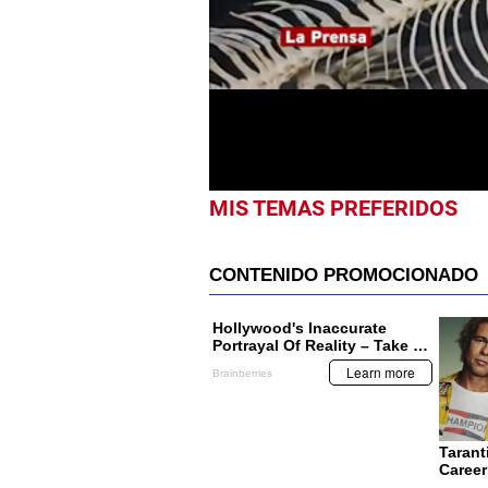
seconds
of
4
minutes,
35
seconds
Volume
0%
MIS TEMAS PREFERIDOS