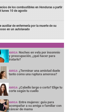
ecios de los combustibles en Honduras a partir
l lunes 10 de agosto
e auxiliar de enfermería por la muerte de su
poso en un autolavado
Noches en vela por insomnio
AMIGA
y preocupación, ¿qué hacer para
tratarlo?
¿Terminar una amistad duele
AMIGA
tanto como una ruptura amorosa?
¿Cabello largo o corto? Elige tu
AMIGA
corte según tu cuello
Entre mujeres: guía para
AMIGA
acompañar a su amiga o familiar con
cáncer de mama