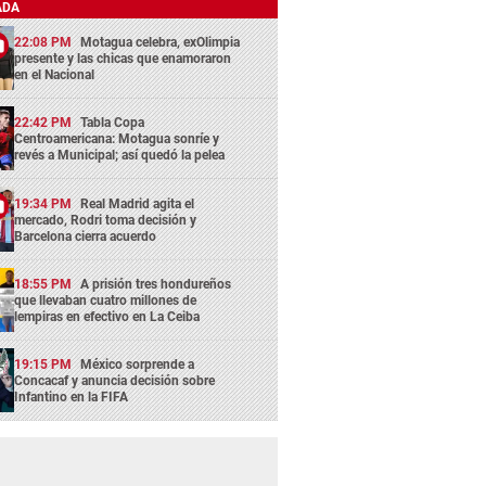
ADA
22:08 PM
Motagua celebra, exOlimpia
presente y las chicas que enamoraron
en el Nacional
22:42 PM
Tabla Copa
Centroamericana: Motagua sonríe y
revés a Municipal; así quedó la pelea
19:34 PM
Real Madrid agita el
mercado, Rodri toma decisión y
Barcelona cierra acuerdo
18:55 PM
A prisión tres hondureños
que llevaban cuatro millones de
lempiras en efectivo en La Ceiba
19:15 PM
México sorprende a
Concacaf y anuncia decisión sobre
Infantino en la FIFA