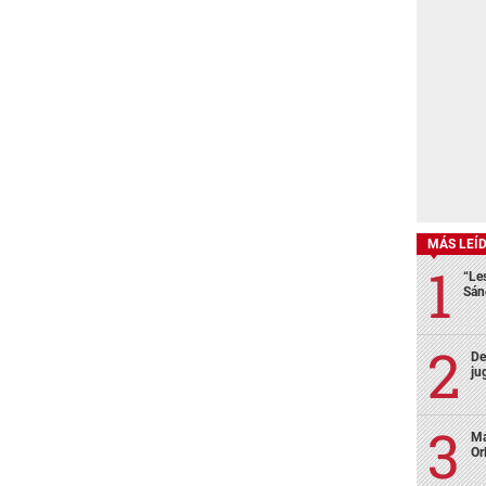
MÁS LEÍ
“Le
Sán
De
ju
Ma
Or