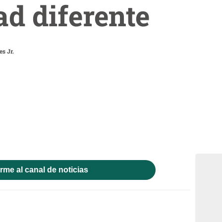
d diferente
s Jr.
rme al canal de noticias