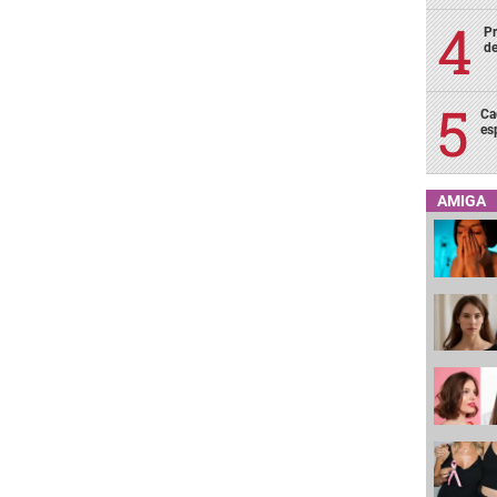
Pr
de
Ca
es
AMIGA