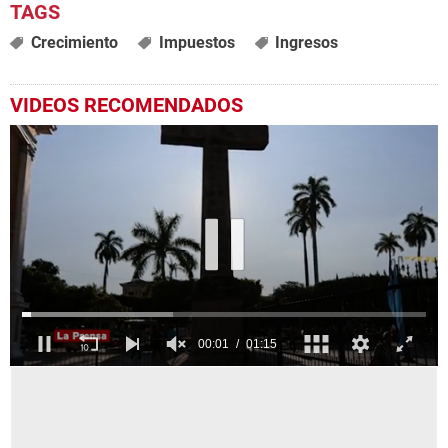
Crecimiento
Impuestos
Ingresos
VIDEOS RECOMENDADOS
0
seconds
of
1
minute,