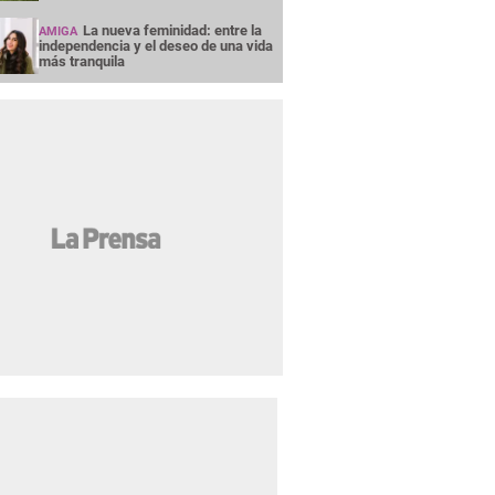
La nueva feminidad: entre la
AMIGA
independencia y el deseo de una vida
más tranquila