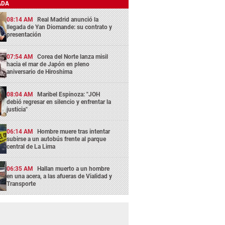
ADA
08:14 AM
Real Madrid anunció la
llegada de Yan Diomande: su contrato y
presentación
07:54 AM
Corea del Norte lanza misil
hacia el mar de Japón en pleno
aniversario de Hiroshima
08:04 AM
Maribel Espinoza: "JOH
debió regresar en silencio y enfrentar la
justicia"
06:14 AM
Hombre muere tras intentar
subirse a un autobús frente al parque
central de La Lima
06:35 AM
Hallan muerto a un hombre
en una acera, a las afueras de Vialidad y
Transporte