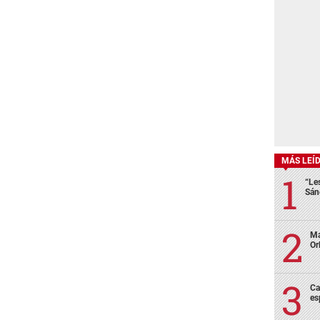
MÁS LEÍ
“Le
Sán
Ma
Or
Ca
es