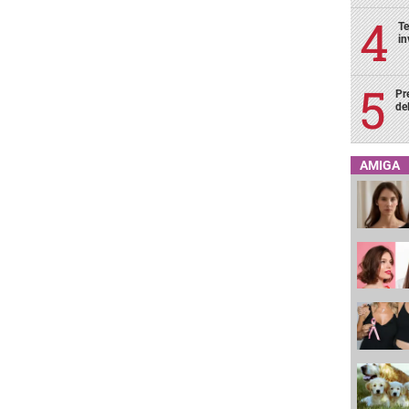
Te
in
Pr
de
AMIGA