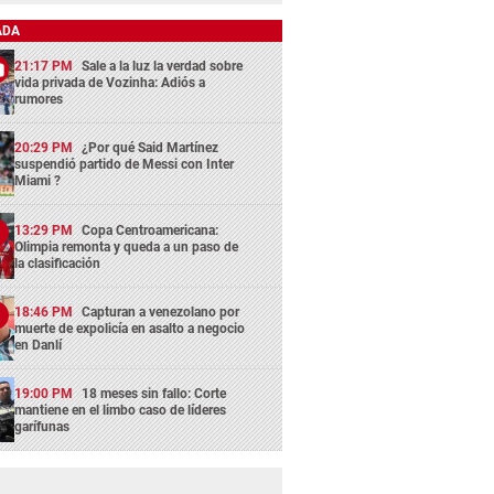
ADA
21:17 PM
Sale a la luz la verdad sobre
vida privada de Vozinha: Adiós a
rumores
20:29 PM
¿Por qué Said Martínez
suspendió partido de Messi con Inter
Miami ?
13:29 PM
Copa Centroamericana:
Olimpia remonta y queda a un paso de
la clasificación
18:46 PM
Capturan a venezolano por
muerte de expolicía en asalto a negocio
en Danlí
19:00 PM
18 meses sin fallo: Corte
mantiene en el limbo caso de líderes
garífunas