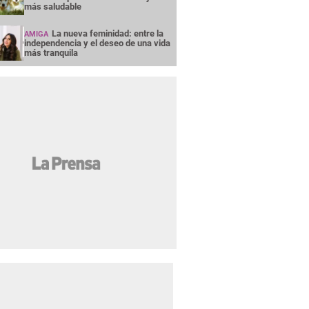
más saludable
La nueva feminidad: entre la
AMIGA
independencia y el deseo de una vida
más tranquila