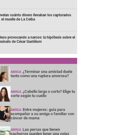
velan cuánto dinero llevaban los capturados
 el muelle de La Ceiba
deos provocando a narcos: la hipótesis sobre el
esinato de César Gastélum
¿Terminar una amistad duele
AMIGA
tanto como una ruptura amorosa?
¿Cabello largo o corto? Elige tu
AMIGA
corte según tu cuello
Entre mujeres: guía para
AMIGA
acompañar a su amiga o familiar con
cáncer de mama
Las perras que tienen
AMIGA
cachorros pueden tener una vejez