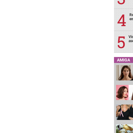
Re
en
Vi
as
AMIGA