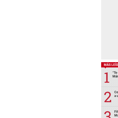
MÁS LEÍ
“Te 
Már
Co
a 
Fi
Má