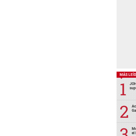
MÁS LEÍ
JOH
sup
Ac
Ga
Mo
el