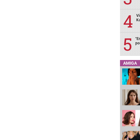
Vi
Ka
"E
po
AMIGA