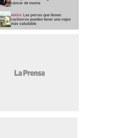
cáncer de mama
Las perras que tienen
AMIGA
cachorros pueden tener una vejez
más saludable