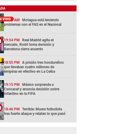
ADA
11:45 AM
Motagua está teniendo
problemas con el FAS en el Nacional
19:34 PM
Real Madrid agita el
mercado, Rodri toma decisión y
Barcelona cierra acuerdo
18:55 PM
A prisión tres hondureños
que llevaban cuatro millones de
lempiras en efectivo en La Ceiba
19:15 PM
México sorprende a
Concacaf y anuncia decisión sobre
Infantino en la FIFA
18:46 PM
Terrible: Muere futbolista
tras fuerte ataque y relatan lo que pasó