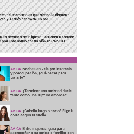
deo del momento en que sicario le dispara a
ren y Andrés dentro de un bar
ra un hermano de la iglesia": detienen a hombre
r presunto abuso contra niña en Calpules
Noches en vela por insomnio
AMIGA
y preocupación, ¿qué hacer para
tratarlo?
¿Terminar una amistad duele
AMIGA
tanto como una ruptura amorosa?
¿Cabello largo o corto? Elige tu
AMIGA
corte según tu cuello
Entre mujeres: guía para
AMIGA
acompañar a su amiga o familiar con