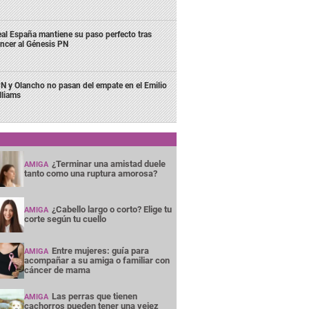
al España mantiene su paso perfecto tras
ncer al Génesis PN
N y Olancho no pasan del empate en el Emilio
lliams
¿Terminar una amistad duele
AMIGA
tanto como una ruptura amorosa?
¿Cabello largo o corto? Elige tu
AMIGA
corte según tu cuello
Entre mujeres: guía para
AMIGA
acompañar a su amiga o familiar con
cáncer de mama
Las perras que tienen
AMIGA
cachorros pueden tener una vejez