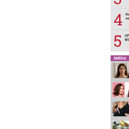
Re
ve
UP
Wi
AMIGA