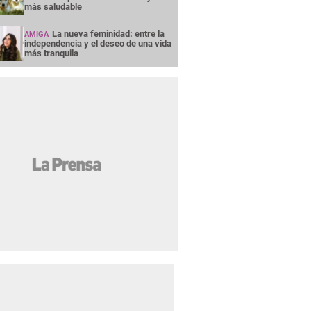
más saludable
La nueva feminidad: entre la
AMIGA
independencia y el deseo de una vida
más tranquila