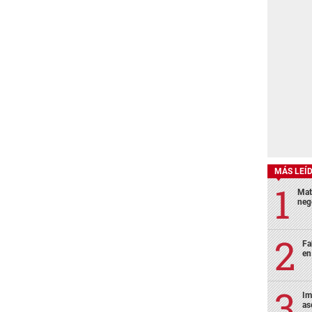
MÁS LEÍ
Mat
neg
Fa
en
Im
as