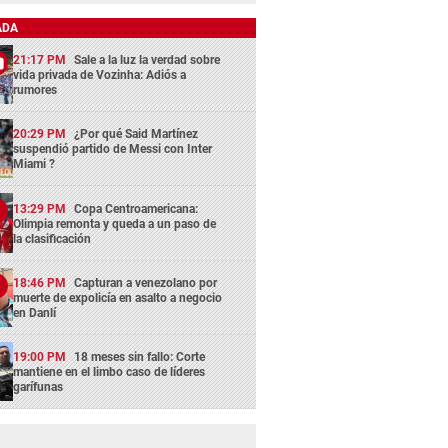
ADA
21:17 PM
Sale a la luz la verdad sobre
vida privada de Vozinha: Adiós a
rumores
20:29 PM
¿Por qué Said Martínez
suspendió partido de Messi con Inter
Miami ?
13:29 PM
Copa Centroamericana:
Olimpia remonta y queda a un paso de
la clasificación
18:46 PM
Capturan a venezolano por
muerte de expolicía en asalto a negocio
en Danlí
19:00 PM
18 meses sin fallo: Corte
mantiene en el limbo caso de líderes
garífunas