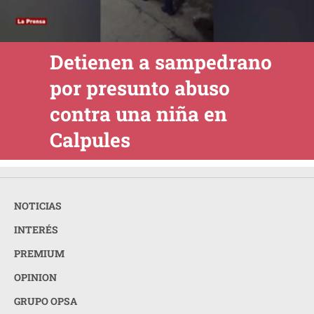
Detienen a sampedrano
por presunto abuso
contra una niña en
Calpules
NOTICIAS
INTERÉS
PREMIUM
OPINION
GRUPO OPSA