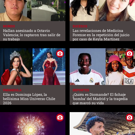
MUNDO
SUCESOS
Hallan asesinado a Octavio
Las revelaciones de Medicina
Valencia; lo raptaron tras salir de
Forense en la repetición del juicio
su trabajo
por caso de Keyla Martínez
FARANDULA
DEPORTES
Ella es Dominga López, la
¿Quién es Diomande? El fichaje
bellísima Miss Universo Chile
‘bomba’ del Madrid y la tragedia
2026
que marcó su vida