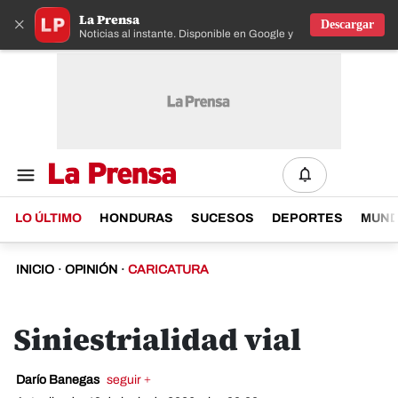
La Prensa
×
Descargar
Noticias al instante. Disponible en Google y IOS
LO ÚLTIMO
HONDURAS
SUCESOS
DEPORTES
MUN
INICIO
·
OPINIÓN
·
CARICATURA
Siniestrialidad vial
Darío Banegas
seguir +