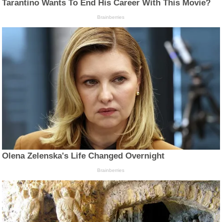
Tarantino Wants To End His Career With This Movie?
Brainberries
Olena Zelenska's Life Changed Overnight
Brainberries