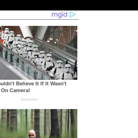
ldn't Believe It If It Wasn't
 On Camera!
Brainberries