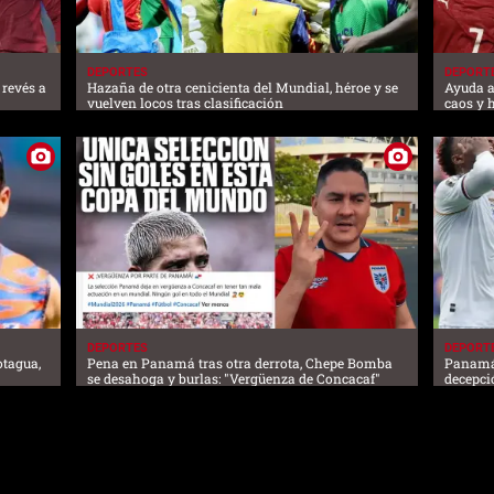
DEPORTES
DEPORT
 revés a
Hazaña de otra cenicienta del Mundial, héroe y se
Ayuda a
vuelven locos tras clasificación
caos y 
DEPORTES
DEPORT
otagua,
Pena en Panamá tras otra derrota, Chepe Bomba
Panamá 
se desahoga y burlas: "Vergüenza de Concacaf"
decepci