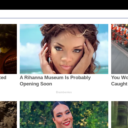
ted
A Rihanna Museum Is Probably
You Wou
Opening Soon
Caught
Brainberries