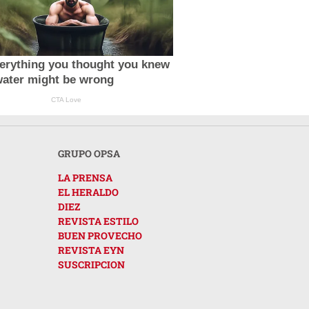
erything you thought you knew
water might be wrong
CTA Love
GRUPO OPSA
LA PRENSA
EL HERALDO
DIEZ
REVISTA ESTILO
BUEN PROVECHO
REVISTA EYN
SUSCRIPCION