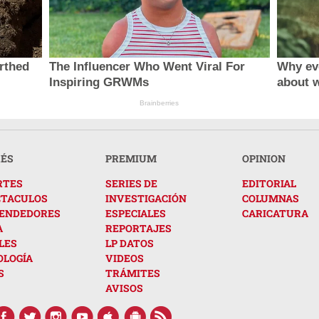
rthed
The Influencer Who Went Viral For
Why ev
Inspiring GRWMs
about 
Brainberries
RÉS
PREMIUM
OPINION
RTES
SERIES DE
EDITORIAL
CTACULOS
INVESTIGACIÓN
COLUMNAS
ENDEDORES
ESPECIALES
CARICATURA
A
REPORTAJES
LES
LP DATOS
OLOGÍA
VIDEOS
S
TRÁMITES
AVISOS