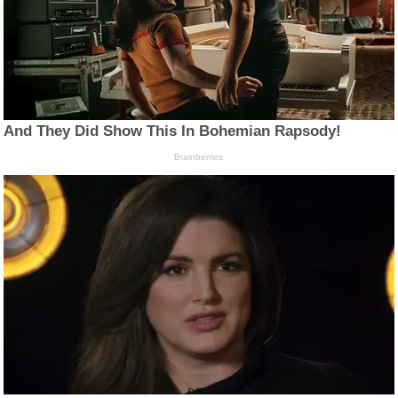
And They Did Show This In Bohemian Rapsody!
Brainberries