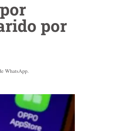
 por
arido por
s de WhatsApp.