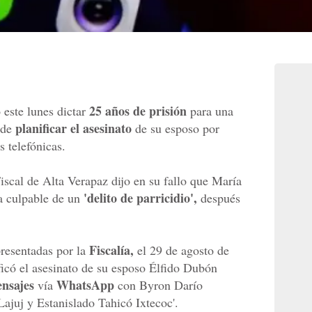
25 años de prisión
 este lunes dictar
para una
planificar el asesinato
 de
de su esposo por
 telefónicas.
iscal de Alta Verapaz dijo en su fallo que María
'delito de parricidio',
a culpable de un
después
Fiscalía,
presentadas por la
el 29 de agosto de
ficó el asesinato de su esposo Élfido Dubón
nsajes
WhatsApp
vía
con Byron Darío
juj y Estanislado Tahicó Ixtecoc'.