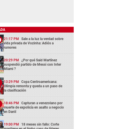
ADA
21:17 PM
Sale a la luz la verdad sobre
vida privada de Vozinha: Adiós a
rumores
20:29 PM
¿Por qué Said Martínez
suspendió partido de Messi con Inter
Miami ?
13:29 PM
Copa Centroamericana:
Olimpia remonta y queda a un paso de
la clasificación
18:46 PM
Capturan a venezolano por
muerte de expolicía en asalto a negocio
en Danlí
19:00 PM
18 meses sin fallo: Corte
mantiene en el limbo caso de líderes