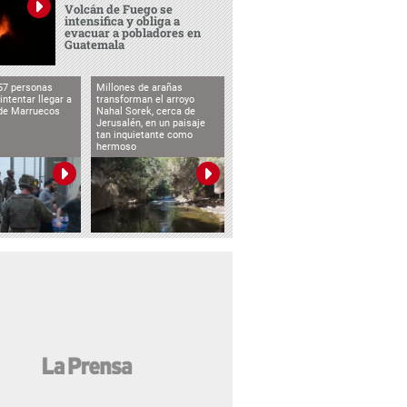
Volcán de Fuego se
intensifica y obliga a
evacuar a pobladores en
Guatemala
57 personas
Millones de arañas
intentar llegar a
transforman el arroyo
de Marruecos
Nahal Sorek, cerca de
Jerusalén, en un paisaje
tan inquietante como
hermoso