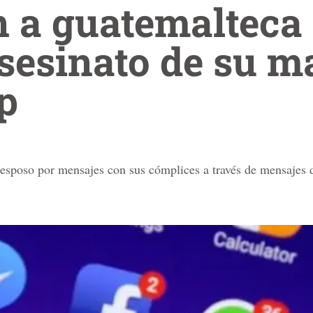
 a guatemalteca
sesinato de su m
p
u esposo por mensajes con sus cómplices a través de mensaje