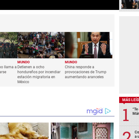
MUNDO
MUNDO
no llama a
Detienen a ocho
China responde a
arse
hondureños por incendiar
provocaciones de Trump
estación migratoria en
aumentando aranceles
México
MÁS LEÍ
“Te 
Már
Co
a 