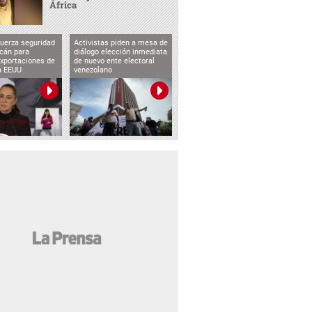
África
uerza seguridad
Activistas piden a mesa de
cán para
diálogo elección inmediata
exportaciones de
de nuevo ente electoral
a EEUU
venezolano