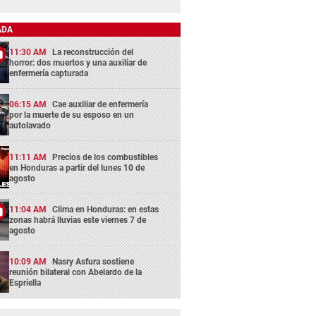
ADA
11:30 AM
La reconstrucción del
horror: dos muertos y una auxiliar de
enfermería capturada
06:15 AM
Cae auxiliar de enfermería
por la muerte de su esposo en un
autolavado
11:11 AM
Precios de los combustibles
en Honduras a partir del lunes 10 de
agosto
11:04 AM
Clima en Honduras: en estas
zonas habrá lluvias este viernes 7 de
agosto
10:09 AM
Nasry Asfura sostiene
reunión bilateral con Abelardo de la
Espriella