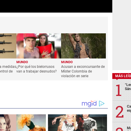
MUNDO
MUNDO
ba medidas
¿Por qué los bielorrusos
Acusan a exconcursante de
ontrol de
van a trabajar desnudos?
Míster Colombia de
violación en serie
MÁS LEÍ
“Le
Sán
Ca
es
Ma