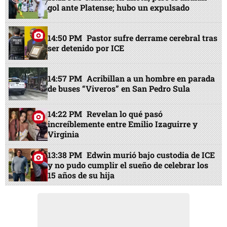
gol ante Platense; hubo un expulsado
14:50 PM
Pastor sufre derrame cerebral tras
ser detenido por ICE
14:57 PM
Acribillan a un hombre en parada
de buses “Viveros” en San Pedro Sula
14:22 PM
Revelan lo qué pasó
increíblemente entre Emilio Izaguirre y
Virginia
13:38 PM
Edwin murió bajo custodia de ICE
y no pudo cumplir el sueño de celebrar los
15 años de su hija