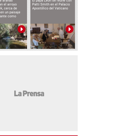
e arañas
El papa León se reúne con
n el arroyo
Patti Smith en el Palacio
k, cerca de
Apostólico del Vaticano
 en un paisaje
etante como