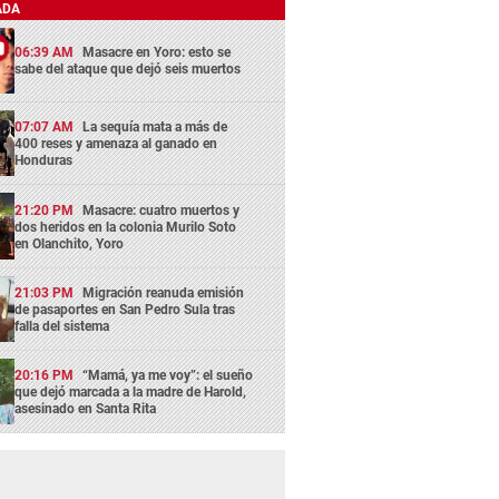
ADA
06:39 AM
Masacre en Yoro: esto se
sabe del ataque que dejó seis muertos
07:07 AM
La sequía mata a más de
400 reses y amenaza al ganado en
Honduras
21:20 PM
Masacre: cuatro muertos y
dos heridos en la colonia Murilo Soto
en Olanchito, Yoro
21:03 PM
Migración reanuda emisión
de pasaportes en San Pedro Sula tras
falla del sistema
20:16 PM
“Mamá, ya me voy”: el sueño
que dejó marcada a la madre de Harold,
asesinado en Santa Rita