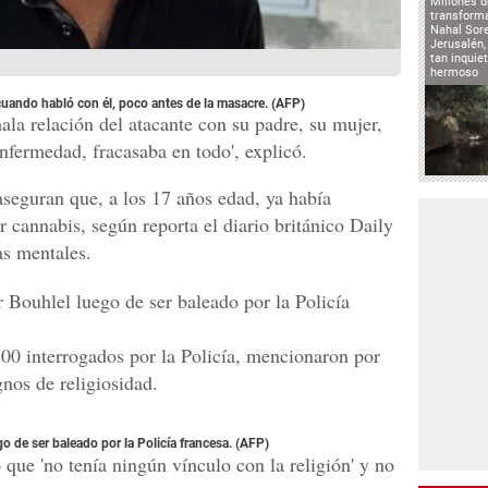
Millones d
transforma
Nahal Sore
Jerusalén,
tan inqui
hermoso
cuando habló con él, poco antes de la masacre. (AFP)
la relación del atacante con su padre, su mujer,
nfermedad, fracasaba en todo', explicó.
seguran que, a los 17 años edad, ya había
cannabis, según reporta el diario británico Daily
as mentales.
Bouhlel luego de ser baleado por la Policía
 100 interrogados por la Policía, mencionaron por
nos de religiosidad.
 de ser baleado por la Policía francesa. (AFP)
que 'no tenía ningún vínculo con la religión' y no