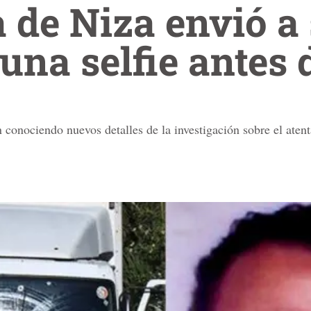
a de Niza envió a
na selfie antes 
 conociendo nuevos detalles de la investigación sobre el atent