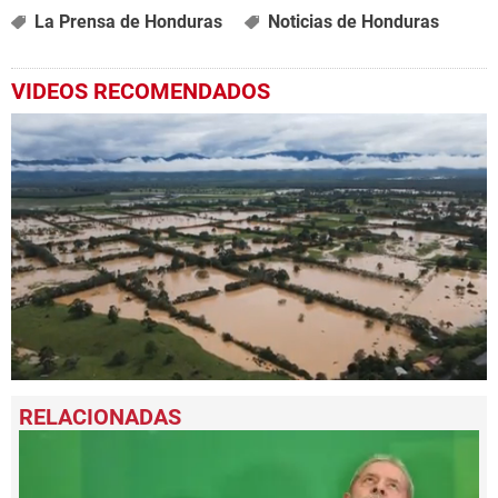
La Prensa de Honduras
Noticias de Honduras
VIDEOS RECOMENDADOS
0
seconds
of
1
minute,
52
seconds