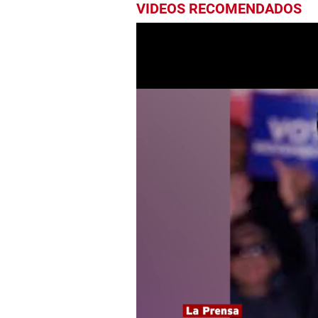
VIDEOS RECOMENDADOS
0
seconds
of
1