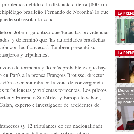
 problemas debido a la distancia a tierra (800 km
rchipiélago brasileño Fernando de Noronha) lo que
LA PREN
 puede sobrevolar la zona.
Nelson Jobim, garantizó que 'todas las providencias
adas' y determinó que 'las autoridades brasileñas
ción con las francesas'. También presentó su
pasajeros y tripulantes'.
LA PREN
a zona de tormenta y 'lo más probable es que haya
ó en París a la prensa François Brousse, director
avión se encontraba en la zona de convergencia
tes turbulencias y violentas tormentas. Los pilotos
México ref
en Michoa
érica y Europa o Sudáfrica y Europa lo saben',
reactivar 
aguacate 
Galan, experto e investigador de accidentes de
franceses (y 12 tripulantes de esa nacionalidad),
hinos, nueve italianos, seis suizos, cinco