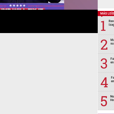
MÁS LEÍ
Rev
Izag
Ma
su
Fa
en
Fa
en
Nu
Ho