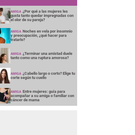
¿Por qué a las mujeres les
AMIGA
gusta tanto quedar impregnadas con
el olor de su pareja?
Noches en vela por insomnio
AMIGA
y preocupación, ¿qué hacer para
tratarlo?
¿Terminar una amistad duele
AMIGA
tanto como una ruptura amorosa?
¿Cabello largo o corto? Elige tu
AMIGA
corte según tu cuello
Entre mujeres: guía para
AMIGA
acompañar a su amiga o familiar con
cáncer de mama