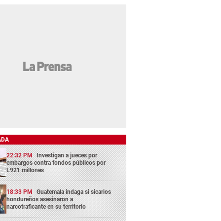
ADA
22:32 PM
Investigan a jueces por
embargos contra fondos públicos por
L921 millones
18:33 PM
Guatemala indaga si sicarios
hondureños asesinaron a
narcotraficante en su territorio