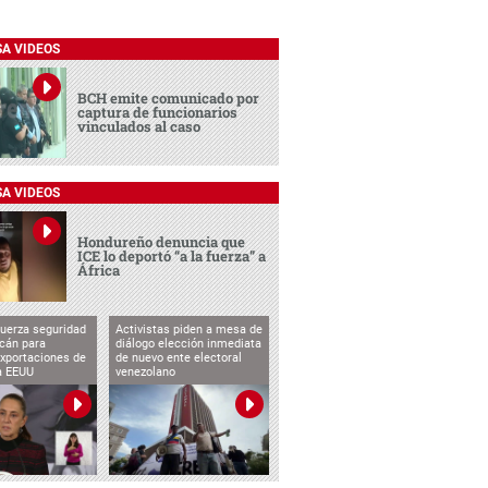
SA VIDEOS
BCH emite comunicado por
captura de funcionarios
vinculados al caso
SA VIDEOS
Hondureño denuncia que
ICE lo deportó “a la fuerza” a
África
uerza seguridad
Activistas piden a mesa de
cán para
diálogo elección inmediata
exportaciones de
de nuevo ente electoral
a EEUU
venezolano