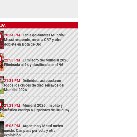
ADA
20:34 PM
Tabla goleadores Mundial:
Messi responde, revés a CR7 y otro
doblete en Bota de Oro
22:53 PM
El milagro del Mundial 2026:
Eliminada al 94 y clasificada en el 96
21:39 PM
Definidos: así quedaron
todos los cruces de dieciseisavos del
Mundial 2026
21:21 PM
Mundial 2026: Insólito y
drástico castigo a jugadores de Uruguay
15:05 PM
Argentina y Messi meten
miedo: Campaña perfecta y otra
exhibición