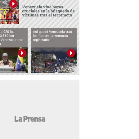
Venezuela vive horas
cruciales en la búsqueda de
víctimas tras el terremoto
a 920 los
Así quedó Venezuela tras
3.360 los
los fuertes terremotos
 Venezuela tras
registrados
s