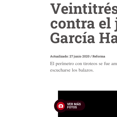
Veintitré
contra el 
García H
Actualizado: 27 junio 2020
/
Reforma
El perímetro con tiroteos se fue am
escucharse los balazos.
0
seconds
of
VER MÁS
56
FOTOS
seconds
Volume
90%