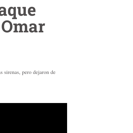
taque
a, Omar
s sirenas, pero dejaron de