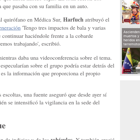
 que pasaba con su familia en un auto.
Harfuch
 al quirófano en Médica Sur,
atribuyó el
eneración
'Tengo tres impactos de bala y varias
Ascienden 
 continuar haciéndole frente a la cobarde
muertos y 
heridos en
emos trabajando', escribió.
terremoto
ientras daba una videoconferencia sobre el tema.
especularían sobre el grupo podría estar detrás del
, ' es la información que proporciona el propio
escoltas, una fuente aseguró que desde ayer sí
n se intensificó la vigilancia en la sede del
ue
vehículos
ón de indicios y de los
. Y también creció