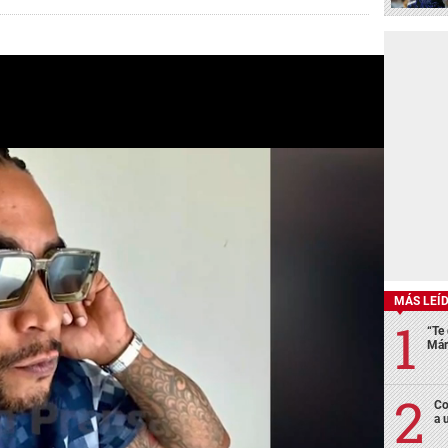
MÁS LEÍ
“Te 
Már
Co
a 