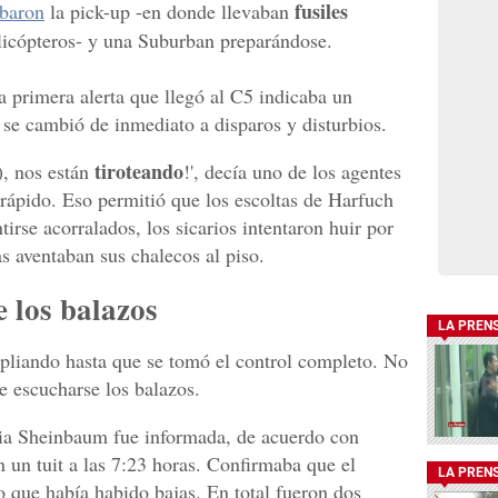
fusiles
abaron
la pick-up -en donde llevaban
elicópteros- y una Suburban preparándose.
a primera alerta que llegó al C5 indicaba un
 se cambió de inmediato a disparos y disturbios.
tiroteando
), nos están
!', decía uno de los agentes
 rápido. Eso permitió que los escoltas de Harfuch
tirse acorralados, los sicarios intentaron huir por
as aventaban sus chalecos al piso.
 los balazos
LA PREN
mpliando hasta que se tomó el control completo. No
de escucharse los balazos.
dia Sheinbaum fue informada, de acuerdo con
 un tuit a las 7:23 horas. Confirmaba que el
LA PREN
o que había habido bajas. En total fueron dos