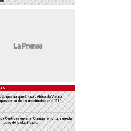
DAS
dije que no quería eso”: Video de Valeria
quez antes de ser asesinada por el "R1"
pa Centroamericana: Olimpia remonta y queda
un paso de la clasificación