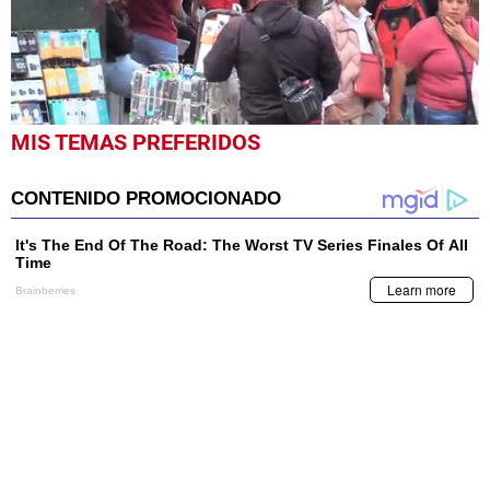
0
MIS TEMAS PREFERIDOS
seconds
of
1
minute,
57
seconds