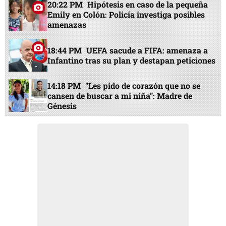
20:22 PM
Hipótesis en caso de la pequeña
Emily en Colón: Policía investiga posibles
amenazas
18:44 PM
UEFA sacude a FIFA: amenaza a
Infantino tras su plan y destapan peticiones
14:18 PM
"Les pido de corazón que no se
cansen de buscar a mi niña": Madre de
Génesis