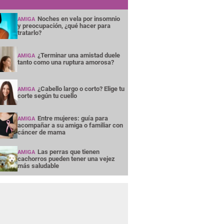
Noches en vela por insomnio
AMIGA
y preocupación, ¿qué hacer para
tratarlo?
¿Terminar una amistad duele
AMIGA
tanto como una ruptura amorosa?
¿Cabello largo o corto? Elige tu
AMIGA
corte según tu cuello
Entre mujeres: guía para
AMIGA
acompañar a su amiga o familiar con
cáncer de mama
Las perras que tienen
AMIGA
cachorros pueden tener una vejez
más saludable