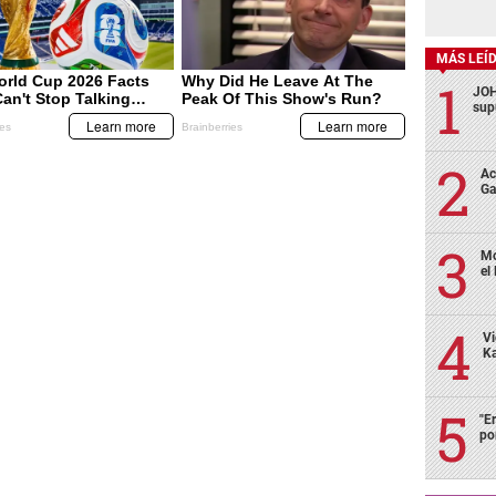
MÁS LEÍ
JOH
sup
Ac
Ga
Mo
el
Vi
Ka
"E
po