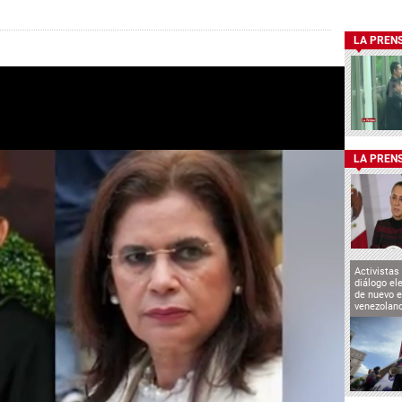
LA PREN
LA PREN
Activistas
diálogo el
de nuevo e
venezolan