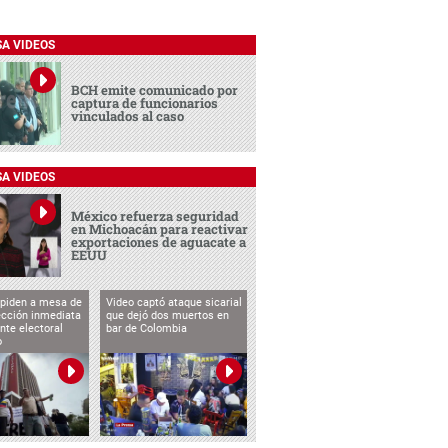
SA VIDEOS
BCH emite comunicado por
captura de funcionarios
vinculados al caso
SA VIDEOS
México refuerza seguridad
en Michoacán para reactivar
exportaciones de aguacate a
EEUU
 piden a mesa de
Video captó ataque sicarial
ección inmediata
que dejó dos muertos en
nte electoral
bar de Colombia
o