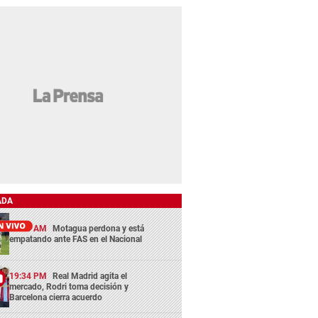
ADA
11:45 AM
Motagua perdona y está
empatando ante FAS en el Nacional
19:34 PM
Real Madrid agita el
mercado, Rodri toma decisión y
Barcelona cierra acuerdo