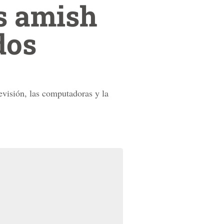
os amish
dos
evisión, las computadoras y la