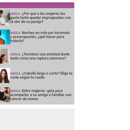
¿Por qué a las mujeres les
AMIGA
gusta tanto quedar impregnadas con
el olor de su pareja?
Noches en vela por insomnio
AMIGA
y preocupación, ¿qué hacer para
tratarlo?
¿Terminar una amistad duele
AMIGA
tanto como una ruptura amorosa?
¿Cabello largo o corto? Elige tu
AMIGA
corte según tu cuello
Entre mujeres: guía para
AMIGA
acompañar a su amiga o familiar con
cáncer de mama