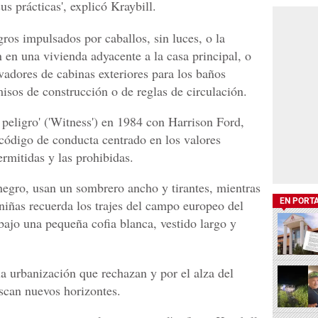
s prácticas', explicó Kraybill.
gros impulsados por caballos, sin luces, o la
 en una vivienda adyacente a la casa principal, o
vadores de cabinas exteriores para los baños
isos de construcción o de reglas de circulación.
 peligro' ('Witness') en 1984 con Harrison Ford,
código de conducta centrado en los valores
ermitidas y las prohibidas.
egro, usan un sombrero ancho y tirantes, mientras
EN PORT
niñas recuerda los trajes del campo europeo del
bajo una pequeña cofia blanca, vestido largo y
a urbanización que rechazan y por el alza del
uscan nuevos horizontes.