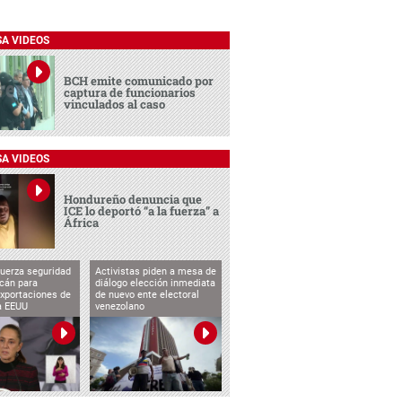
SA VIDEOS
BCH emite comunicado por
captura de funcionarios
vinculados al caso
SA VIDEOS
Hondureño denuncia que
ICE lo deportó “a la fuerza” a
África
uerza seguridad
Activistas piden a mesa de
cán para
diálogo elección inmediata
exportaciones de
de nuevo ente electoral
a EEUU
venezolano