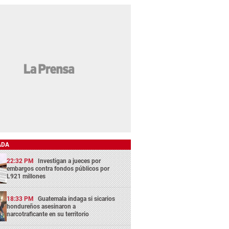
ADA
22:32 PM
Investigan a jueces por
embargos contra fondos públicos por
L921 millones
18:33 PM
Guatemala indaga si sicarios
hondureños asesinaron a
narcotraficante en su territorio