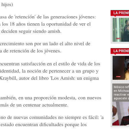
hijos)
LA PREN
asa de 'retención' de las generaciones jóvenes:
 los 18 años tienen la oportunidad de ver el
 deciden seguir siendo amish.
 crecimiento son por un lado el alto nivel de
sa de retención de los jóvenes.
LA PREN
cuentran satisfacción en el estilo de vida de los
identidad, la noción de pertenecer a un grupo y
ó Kraybill, autor del libro 'Los Amish: un enigma
México ref
en Michoa
reactivar 
también, en una proporción modesta, con nuevos
aguacate 
 más de un centenar actualmente.
seno de nuevas comunidades no siempre es fácil: 'a
stado encuentran dificultades porque los