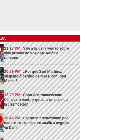
ADA
21:17 PM
Sale a la luz la verdad sobre
vida privada de Vozinha: Adiós a
rumores
20:29 PM
¿Por qué Said Martínez
suspendió partido de Messi con Inter
Miami ?
13:29 PM
Copa Centroamericana:
Olimpia remonta y queda a un paso de
la clasificación
18:46 PM
Capturan a venezolano por
muerte de expolicía en asalto a negocio
en Danlí