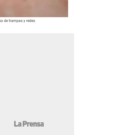
so de trampas y redes.
El director general de la OIEA, Yukiya A