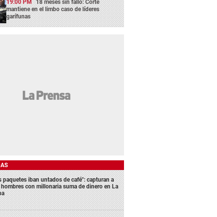
19:00 PM
18 meses sin fallo: Corte
mantiene en el limbo caso de líderes
garífunas
DAS
s paquetes iban untados de café": capturan a
s hombres con millonaria suma de dinero en La
ba