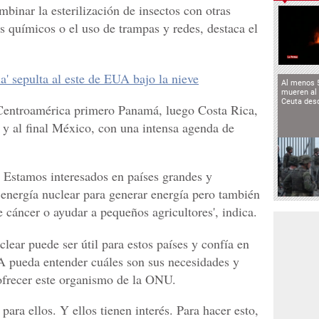
binar la esterilización de insectos con otras
 químicos o el uso de trampas y redes, destaca el
' sepulta al este de EUA bajo la nieve
Al menos 
mueren al 
Ceuta des
 Centroamérica primero Panamá, luego Costa Rica,
y al final México, con una intensa agenda de
. Estamos interesados en países grandes y
 energía nuclear para generar energía pero también
e cáncer o ayudar a pequeños agricultores', indica.
ear puede ser útil para estos países y confía en
EA pueda entender cuáles son sus necesidades y
ofrecer este organismo de la ONU.
 para ellos. Y ellos tienen interés. Para hacer esto,