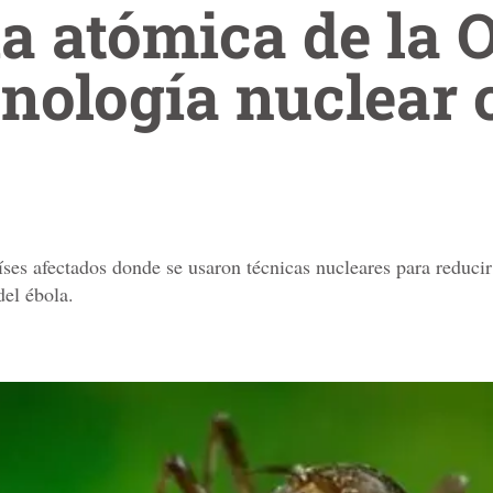
ia atómica de la
cnología nuclear 
es afectados donde se usaron técnicas nucleares para reducir 
del ébola.