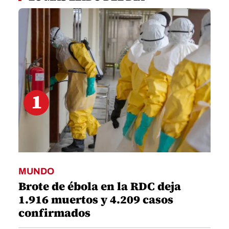
1
minute,
57
seconds
1
MUNDO
Brote de ébola en la RDC deja
1.916 muertos y 4.209 casos
confirmados