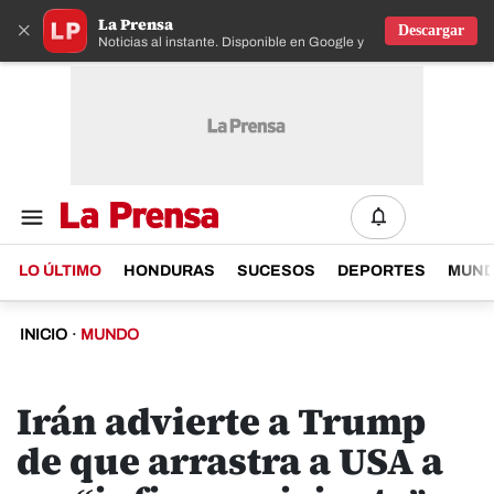
La Prensa
×
Descargar
Noticias al instante. Disponible en Google y IOS
LO ÚLTIMO
HONDURAS
SUCESOS
DEPORTES
MUN
INICIO
·
MUNDO
Irán advierte a Trump
de que arrastra a USA a