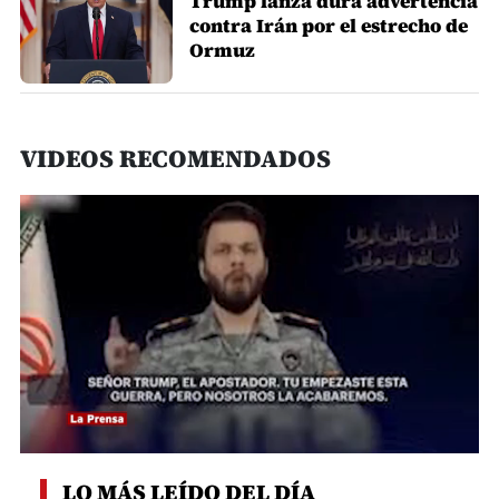
Trump lanza dura advertencia
contra Irán por el estrecho de
Ormuz
VIDEOS RECOMENDADOS
0
seconds
LO MÁS LEÍDO DEL DÍA
of