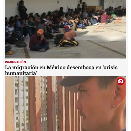
7
seconds
INMIGRACIÓN
La migración en México desemboca en 'crisis
humanitaria'