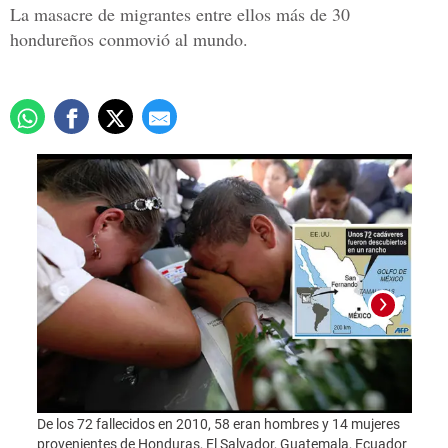
La masacre de migrantes entre ellos más de 30
hondureños conmovió al mundo.
De los 72 fallecidos en 2010, 58 eran hombres y 14 mujeres
Benít
provenientes de Honduras, El Salvador, Guatemala, Ecuador
masac