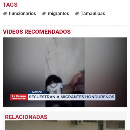
Funcionarios
migrantes
Tamaulipas
VIDEOS RECOMENDADOS
0
seconds
of
1
minute,