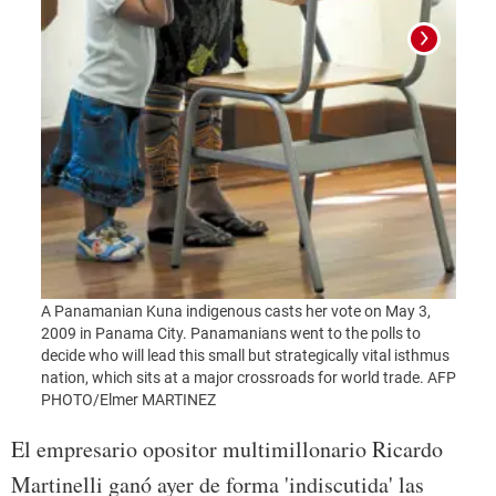
after 
City,
A Panamanian Kuna indigenous casts her vote on May 3,
2009 in Panama City. Panamanians went to the polls to
decide who will lead this small but strategically vital isthmus
nation, which sits at a major crossroads for world trade. AFP
PHOTO/Elmer MARTINEZ
El empresario opositor multimillonario Ricardo
Martinelli ganó ayer de forma 'indiscutida' las