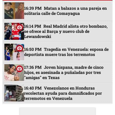
16:39 PM
Matan a balazos a una pareja en
solitaria calle de Comayagua
16:14 PM
Real Madrid alista otro bombazo,
se ofrece al Barça y nuevo club de
Lewandowski
16:50 PM
Tragedia en Venezuela: esposa de
deportista muere tras los terremotos
17:36 PM
Joven hispana, madre de cinco
hijos, es asesinada a puñaladas por tres
"amigas" en Texas
16:40 PM
Venezolanos en Honduras
recolectan ayuda para damnificados por
terremotos en Venezuela