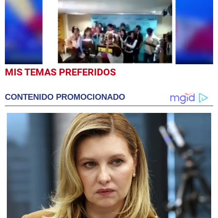
0
MIS TEMAS PREFERIDOS
seconds
of
2
CONTENIDO PROMOCIONADO
minutes,
21
seconds