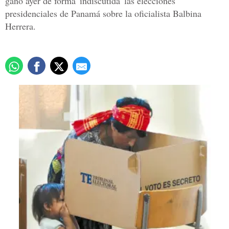
ganó ayer de forma 'indiscutida' las elecciones
presidenciales de Panamá sobre la oficialista Balbina
Herrera.
An ele