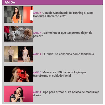
AMIGA
Claudia Canahuati: del running al Miss
AMIGA
Honduras Universo 2026
¿Cómo hacer que tus perros dejen de
AMIGA
pelear?
El “nude” se consolida como tendencia
AMIGA
Máscaras LED: la tecnología que
AMIGA
transforma el cuidado facial
Tips para armar tu kit básico de maquillaje
AMIGA
diario