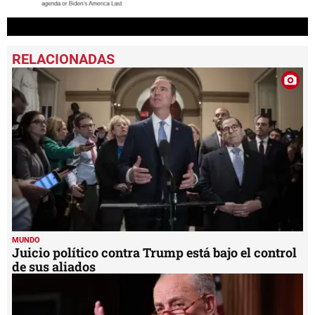
0
seconds
of
1
minute,
34
seconds
MUNDO
Juicio político contra Trump está bajo el control
de sus aliados