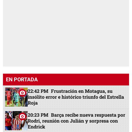
EN PORTADA
22:42 PM
Frustración en Motagua, su
insólito error e histórico triunfo del Estrella
Roja
20:23 PM
Barça recibe nueva respuesta por
Rodri, reunión con Julián y sorpresa con
Endrick