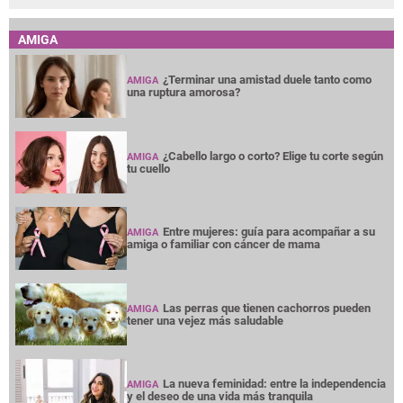
AMIGA
¿Terminar una amistad duele tanto como
AMIGA
una ruptura amorosa?
¿Cabello largo o corto? Elige tu corte según
AMIGA
tu cuello
Entre mujeres: guía para acompañar a su
AMIGA
amiga o familiar con cáncer de mama
Las perras que tienen cachorros pueden
AMIGA
tener una vejez más saludable
La nueva feminidad: entre la independencia
AMIGA
y el deseo de una vida más tranquila