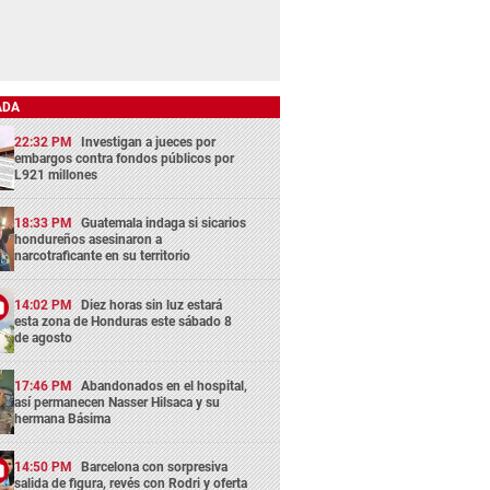
ADA
22:32 PM
Investigan a jueces por
embargos contra fondos públicos por
L921 millones
18:33 PM
Guatemala indaga si sicarios
hondureños asesinaron a
narcotraficante en su territorio
14:02 PM
Diez horas sin luz estará
esta zona de Honduras este sábado 8
de agosto
17:46 PM
Abandonados en el hospital,
así permanecen Nasser Hilsaca y su
hermana Básima
14:50 PM
Barcelona con sorpresiva
salida de figura, revés con Rodri y oferta