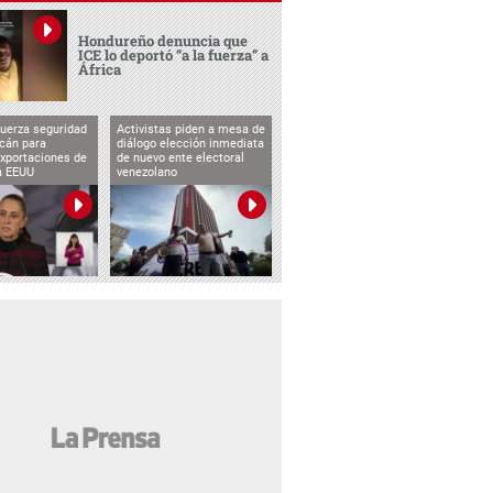
Hondureño denuncia que
ICE lo deportó “a la fuerza” a
África
uerza seguridad
Activistas piden a mesa de
cán para
diálogo elección inmediata
exportaciones de
de nuevo ente electoral
a EEUU
venezolano