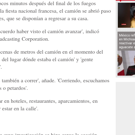
s minutos después del final de los fuegos
la fiesta nacional francesa, el camión se abrió paso
les, que se disponían a regresar a su casa.
cuerdo haber visto el camión avanzar', indicó
México ref
adcasting Corporation.
en Michoa
reactivar 
aguacate 
decenas de metros del camión en el momento del
s del lugar dónde estaba el camión' y 'gente
'.
 también a correr', añade. 'Corriendo, escuchamos
s o petardos'.
ar en hoteles, restaurantes, aparcamientos, en
estar en la calle'.
 cuya investigación se hizo cargo la sección