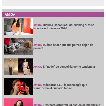
AMIGA
Claudia Canahuati: del running al Miss
AMIGA
Honduras Universo 2026
¿Cómo hacer que tus perros dejen de
AMIGA
pelear?
El “nude” se consolida como tendencia
AMIGA
Máscaras LED: la tecnología que
AMIGA
transforma el cuidado facial
Tips para armar tu kit básico de maquillaje
AMIGA