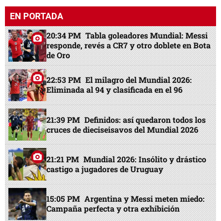
EN PORTADA
20:34 PM
Tabla goleadores Mundial: Messi
responde, revés a CR7 y otro doblete en Bota
de Oro
22:53 PM
El milagro del Mundial 2026:
Eliminada al 94 y clasificada en el 96
21:39 PM
Definidos: así quedaron todos los
cruces de dieciseisavos del Mundial 2026
21:21 PM
Mundial 2026: Insólito y drástico
castigo a jugadores de Uruguay
15:05 PM
Argentina y Messi meten miedo:
Campaña perfecta y otra exhibición