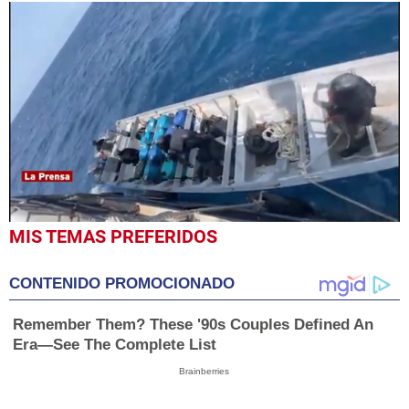
0
MIS TEMAS PREFERIDOS
seconds
of
1
CONTENIDO PROMOCIONADO
minute,
33
seconds
Remember Them? These '90s Couples Defined An
Era—See The Complete List
Brainberries