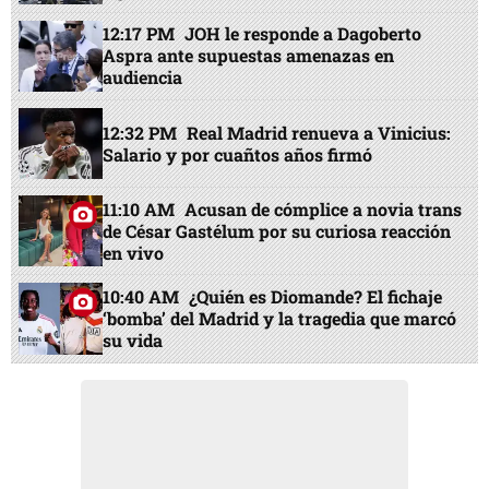
12:17 PM
JOH le responde a Dagoberto
Aspra ante supuestas amenazas en
audiencia
12:32 PM
Real Madrid renueva a Vinicius:
Salario y por cuañtos años firmó
11:10 AM
Acusan de cómplice a novia trans
de César Gastélum por su curiosa reacción
en vivo
10:40 AM
¿Quién es Diomande? El fichaje
‘bomba’ del Madrid y la tragedia que marcó
su vida