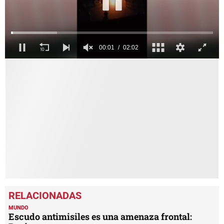
0
seconds
of
2
minutes,
2
seconds
MUNDO
Escudo antimisiles es una amenaza frontal: