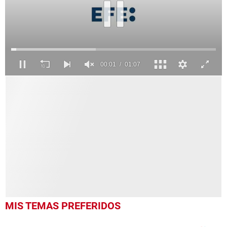
0
seconds
of
1
minute,
7
seconds
MIS TEMAS PREFERIDOS