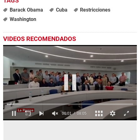
Barack Obama
Cuba
Restricciones
Washington
VIDEOS RECOMENDADOS
0
seconds
of
8