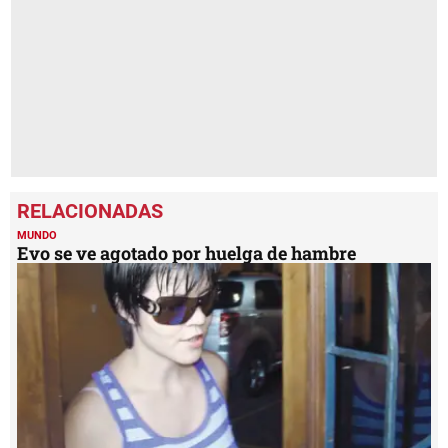
minutes,
5
seconds
MUNDO
Evo se ve agotado por huelga de hambre