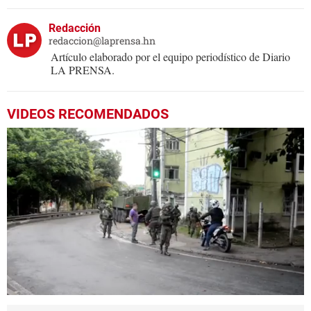
Redacción
redaccion@laprensa.hn
Artículo elaborado por el equipo periodístico de Diario
LA PRENSA.
VIDEOS RECOMENDADOS
0
seconds