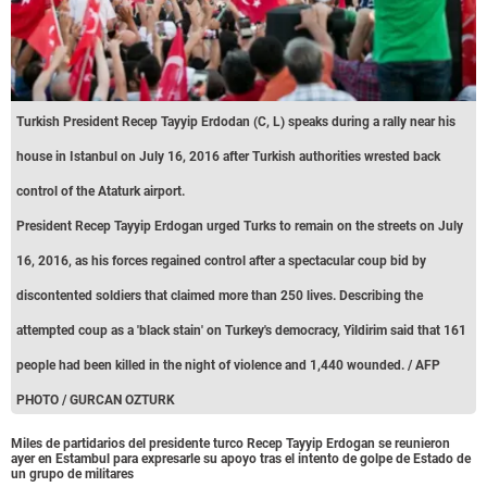
Turkish President Recep Tayyip Erdodan (C, L) speaks during a rally near his
house in Istanbul on July 16, 2016 after Turkish authorities wrested back
control of the Ataturk airport.
President Recep Tayyip Erdogan urged Turks to remain on the streets on July
16, 2016, as his forces regained control after a spectacular coup bid by
discontented soldiers that claimed more than 250 lives. Describing the
attempted coup as a 'black stain' on Turkey's democracy, Yildirim said that 161
people had been killed in the night of violence and 1,440 wounded. / AFP
PHOTO / GURCAN OZTURK
Miles de partidarios del presidente turco Recep Tayyip Erdogan se reunieron
ayer en Estambul para expresarle su apoyo tras el intento de golpe de Estado de
un grupo de militares