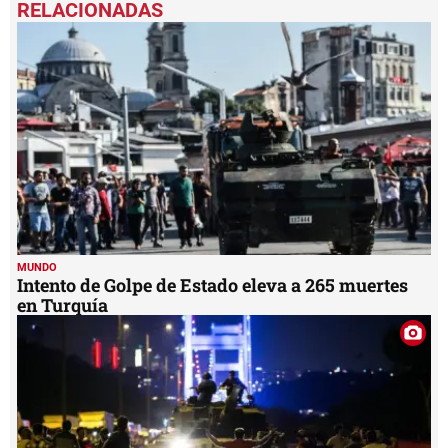
of
1
minute,
5
seconds
MUNDO
Intento de Golpe de Estado eleva a 265 muertes
en Turquía