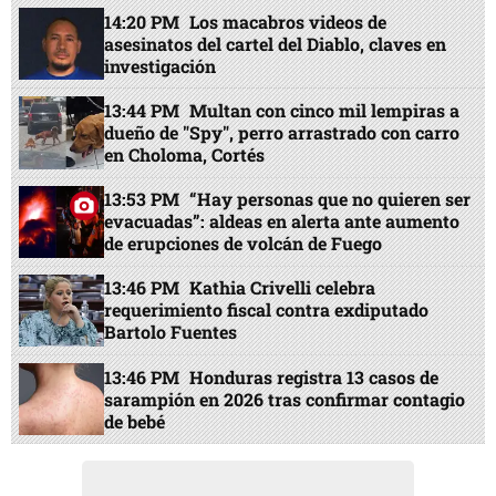
14:20 PM
Los macabros videos de
asesinatos del cartel del Diablo, claves en
investigación
13:44 PM
Multan con cinco mil lempiras a
dueño de "Spy", perro arrastrado con carro
en Choloma, Cortés
13:53 PM
“Hay personas que no quieren ser
evacuadas”: aldeas en alerta ante aumento
de erupciones de volcán de Fuego
13:46 PM
Kathia Crivelli celebra
requerimiento fiscal contra exdiputado
Bartolo Fuentes
13:46 PM
Honduras registra 13 casos de
sarampión en 2026 tras confirmar contagio
de bebé