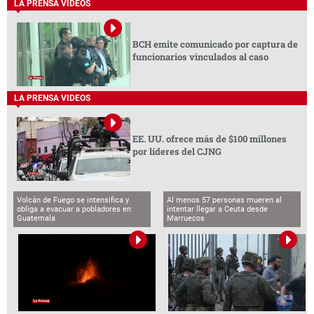
LA PRENSA VIDEOS
BCH emite comunicado por captura de
funcionarios vinculados al caso
LA PRENSA VIDEOS
EE. UU. ofrece más de $100 millones
por líderes del CJNG
Volcán de Fuego se intensifica y
Al menos 57 personas mueren al
obliga a evacuar a pobladores en
intentar llegar a Ceuta desde
Guatemala
Marruecos