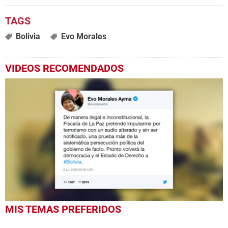
Bolivia
Evo Morales
VIDEOS RECOMENDADOS
0
MIS TEMAS PREFERIDOS
seconds
of