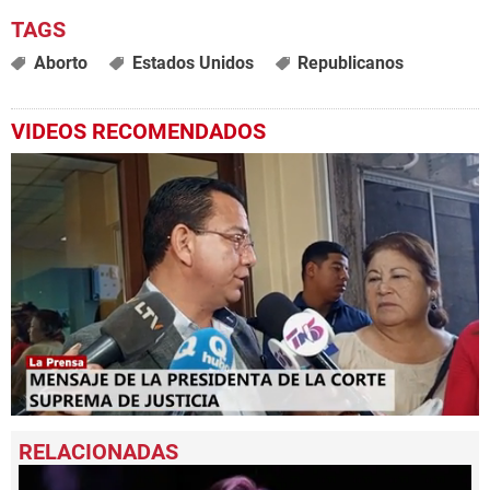
Aborto
Estados Unidos
Republicanos
VIDEOS RECOMENDADOS
0
seconds
of
2