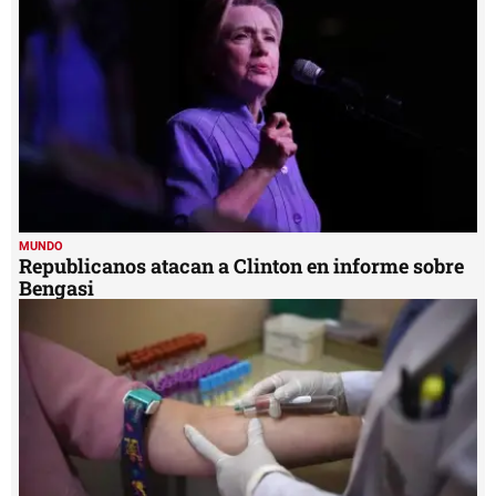
minutes,
34
seconds
MUNDO
Republicanos atacan a Clinton en informe sobre
Bengasi