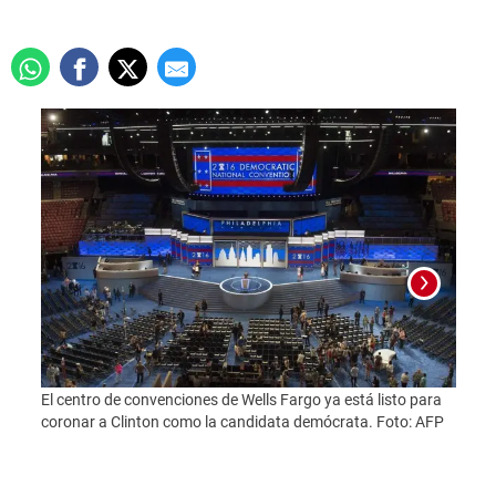
El centro de convenciones de Wells Fargo ya está listo para
US De
coronar a Clinton como la candidata demócrata. Foto: AFP
along
at a c
Miami