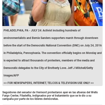
PHILADELPHIA, PA - JULY 24: Activist including hundreds of
environmentalists and Bernie Sanders supporters march through downtown
before the start of the Democratic National Convention (DNC) on July 24, 2016
in Philadelphia, Pennsylvania. The convention officially begins on Monday and
is expected to attract thousands of protesters, members of the media and
Democratic delegates to the City of Brotherly Love. Jeff J Mitchell/Getty
Images/AFP
== FOR NEWSPAPERS, INTERNET, TELCOS & TELEVISION USE ONLY ==
Seguidores del senador de Vermont protestaron ayer en las afueras del Wells
Fargo Center, Filadelfia, indignados por el tratamiento que se le dio a su
campaña por parte de los líderes demócratas.