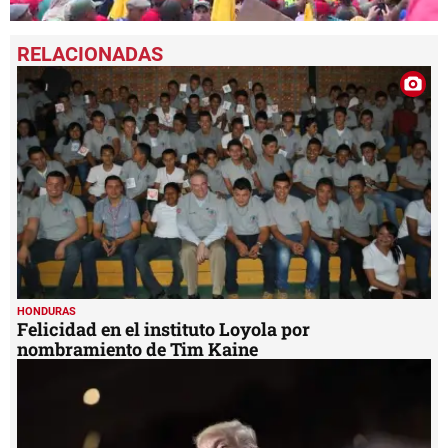
0
seconds
of
1
minute,
48
seconds
HONDURAS
Felicidad en el instituto Loyola por
nombramiento de Tim Kaine