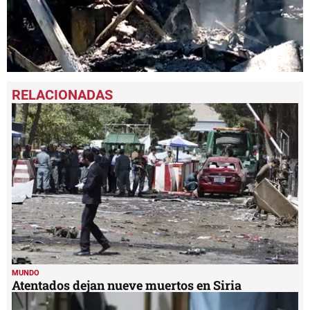
0
seconds
of
1
minute,
16
seconds
MUNDO
Atentados dejan nueve muertos en Siria