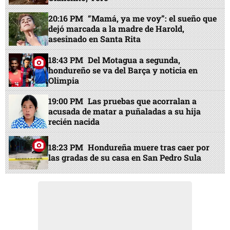
20:16 PM
“Mamá, ya me voy”: el sueño que
dejó marcada a la madre de Harold,
asesinado en Santa Rita
18:43 PM
Del Motagua a segunda,
hondureño se va del Barça y noticia en
Olimpia
19:00 PM
Las pruebas que acorralan a
acusada de matar a puñaladas a su hija
recién nacida
18:23 PM
Hondureña muere tras caer por
las gradas de su casa en San Pedro Sula