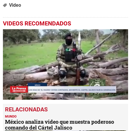
Video
VIDEOS RECOMENDADOS
0
seconds
of
1
MUNDO
minute,
México analiza video que muestra poderoso
25
comando del Cártel Jalisco
seconds